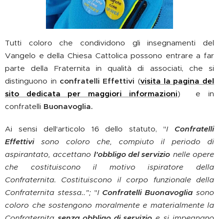
Tutti coloro che condividono gli insegnamenti del
Vangelo e della Chiesa Cattolica possono entrare a far
parte della Fraternita in qualità di associati, che si
distinguono in
confratelli Effettivi
(
visita la pagina del
sito dedicata per maggiori informazioni
) e in
confratelli
B
uonavoglia.
Ai sensi dell'articolo 16 dello statuto, "
I
Confratelli
Effettivi
sono coloro che, compiuto il periodo di
aspirantato, accettano
l'obbligo del servizio
nelle opere
che costituiscono il motivo ispiratore della
Confraternita. Costituiscono il corpo funzionale della
Confraternita stessa..";
"
I
Confratelli Buonavoglia
sono
coloro che sostengono moralmente e materialmente la
Confraternita
senza obbligo di servizio
e si impegnano