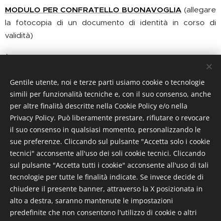
MODULO PER CONFRATELLO BUONAVOGLIA
(allegare
la fotocopia di un documento di identità in corso di
validità)
È altresì possibile ritirare i moduli direttamente all'ufficio
segreteria nei medesimi orari sopra riportati.
Gentile utente, noi e terze parti usiamo cookie o tecnologie
Se invece decidi di contribuire al sostentamento della
simili per funzionalità tecniche e, con il suo consenso, anche
per altre finalità descritte nella Cookie Policy e/o nella
Confraternita senza partecipare agli organi sociali della
Privacy Policy. Può liberamente prestare, rifiutare o revocare
stessa puoi diventare
Sostenitore
non socio
versando
il suo consenso in qualsiasi momento, personalizzando le
annualmente un contributo economico a tua scelta ma
sue preferenze. Cliccando sul pulsante "Accetta solo i cookie
non inferiore alla quota deliberata dal Magistrato per la
tecnici" acconsente all'uso dei soli cookie tecnici. Cliccando
categoria
Sostenitori
(
art.6 regolamento soci
).
sul pulsante "Accetta tutti i cookie" acconsente all'uso di tali
tecnologie per tutte le finalità indicate. Se invece decide di
Il versamento della quota annuale
conferisce ai
chiudere il presente banner, attraverso la X posizionata in
confratelli
Effettivi
,
Buonavoglia
e ai
Sostenitori
non
alto a destra, saranno mantenute le impostazioni
soci, nel caso se ne presentasse la necessità, il diritto a
predefinite che non consentono l'utilizzo di cookie o altri
tariffe agevolate sui viaggi non in convezione con la ASL