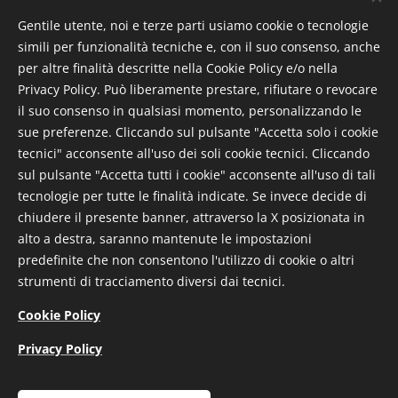
EFFETTIVO MAGGIORENNE
(allegare la fotocopia di un
documento di identità in corso di validità)
Gentile utente, noi e terze parti usiamo cookie o tecnologie
simili per funzionalità tecniche e, con il suo consenso, anche
MODULO PER VOLONTARIO EFFETTIVO
per altre finalità descritte nella Cookie Policy e/o nella
MINORENNE
(allegare la fotocopia di un documento di
Privacy Policy. Può liberamente prestare, rifiutare o revocare
il suo consenso in qualsiasi momento, personalizzando le
identità in corso di validità)
sue preferenze. Cliccando sul pulsante "Accetta solo i cookie
tecnici" acconsente all'uso dei soli cookie tecnici. Cliccando
L'ufficio segreteria è situato a Manciano in Via Ricasoli
sul pulsante "Accetta tutti i cookie" acconsente all'uso di tali
19, ed è aperto dal lunedì al venerdì dalle ore 8.30 alle
tecnologie per tutte le finalità indicate. Se invece decide di
ore 13.00 e dalle ore 14.00 alle ore 17.00. In alternativa è
chiudere il presente banner, attraverso la X posizionata in
possibile inviare il modulo corredato degli allegati
alto a destra, saranno mantenute le impostazioni
all'indirizzo di posta elettronica
predefinite che non consentono l'utilizzo di cookie o altri
diventavolontario@misericordiamanciano.it
.
strumenti di tracciamento diversi dai tecnici.
Cookie Policy
È altresì possibile ritirare i moduli direttamente all'ufficio
segreteria nei medesimi orari sopra riportati.
Privacy Policy