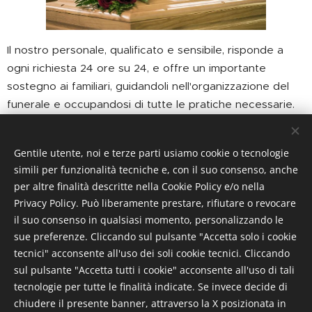
Il nostro personale, qualificato e sensibile, risponde a
ogni richiesta 24 ore su 24, e offre un importante
sostegno ai familiari, guidandoli nell'organizzazione del
funerale e occupandosi di tutte le pratiche necessarie.
I nostri servizi
Gentile utente, noi e terze parti usiamo cookie o tecnologie
simili per funzionalità tecniche e, con il suo consenso, anche
per altre finalità descritte nella Cookie Policy e/o nella
Fornitura cofani funebri, urne cinerarie e ossari
Privacy Policy. Può liberamente prestare, rifiutare o revocare
Vestizione e cura salme
il suo consenso in qualsiasi momento, personalizzando le
sue preferenze. Cliccando sul pulsante "Accetta solo i cookie
Stampa e affissione delle locandine funebri
tecnici" acconsente all'uso dei soli cookie tecnici. Cliccando
Pratiche di Cremazione
sul pulsante "Accetta tutti i cookie" acconsente all'uso di tali
Disbrigo pratiche inerenti la denuncia ed il
tecnologie per tutte le finalità indicate. Se invece decide di
trasporto di salme su tutto il territorio nazionale
chiudere il presente banner, attraverso la X posizionata in