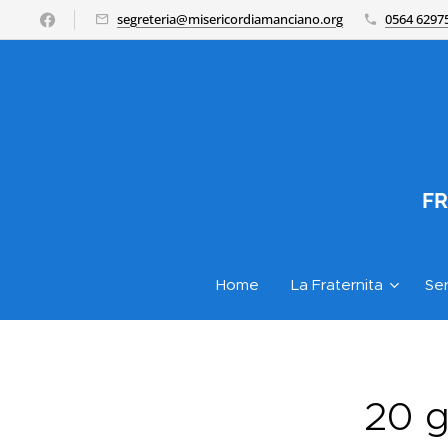
segreteria@misericordiamanciano.org
0564 6297
FR
Home
La Fraternita
Ser
20 g