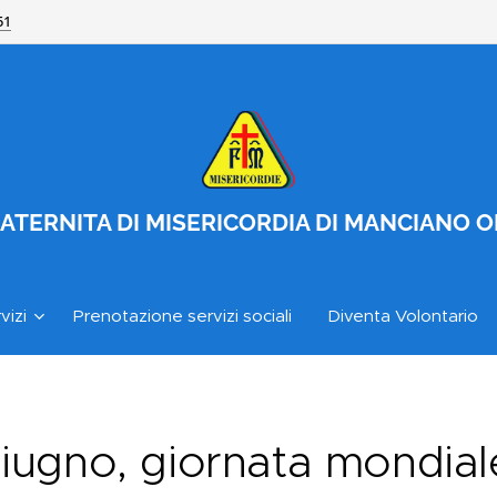
51
ATERNITA DI MISERICORDIA DI MANCIANO 
vizi
Prenotazione servizi sociali
Diventa Volontario
iugno, giornata mondial