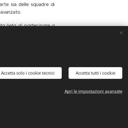
rte sia delle squadre di
 avanzato.
ata lieta di partecipare a
lità del nostro personale
mpre più le operazioni di
i classificati come codici
corritore, invece, erano
Accetta solo i cookie tecnici
Accetta tutti i cookie
Apri le impostazioni avanzate
ti.