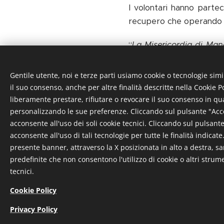
I volontari hanno parte
recupero che operando co
“
La Misericordia di Man
questo importante evento
sul campo, evidenziandon
Gentile utente, noi e terze parti usiamo cookie o tecnologie simi
soccorso in campo sanit
il suo consenso, anche per altre finalità descritte nella Cookie Po
liberamente prestare, rifiutare o revocare il suo consenso in q
L’attività esercitativa h
personalizzando le sue preferenze. Cliccando sul pulsante "Accet
giallo-rosso ed altri c
acconsente all'uso dei soli cookie tecnici. Cliccando sul pulsante 
acconsente all'uso di tali tecnologie per tutte le finalità indicat
presenti 120 volontari ol
presente banner, attraverso la X posizionata in alto a destra, 
predefinite che non consentono l'utilizzo di cookie o altri strum
tecnici.
Cookie Policy
Privacy Policy
© 