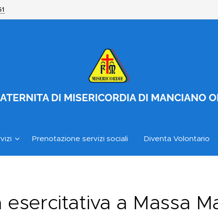
51
ATERNITA DI MISERICORDIA DI MANCIANO 
vizi
Prenotazione servizi sociali
Diventa Volontario
à esercitativa a Massa M