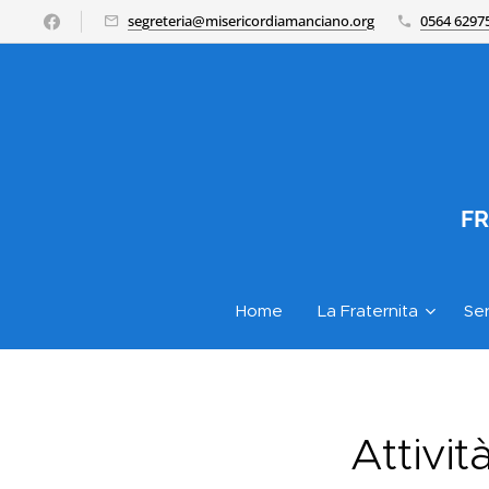
segreteria@misericordiamanciano.org
0564 6297
FR
Home
La Fraternita
Ser
Attivit