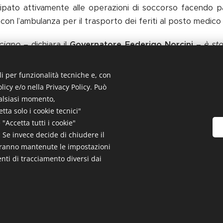
cipato attivamente alle operazioni di soccorso facendo pa
n l’ambulanza per il trasporto dei feriti al posto medico
ciano
– dichiara il
Governatore Federigo Norcini
–
è st
, che ci ha permesso, ancora una volta, di testare le abi
e i punti di forza e le criticità, così da perfezionare se
li per funzionalità tecniche e, con
ario
.”
licy e/o nella Privacy Policy. Può
ualsiasi momento,
a visto il coinvolgimento di circa 800 studenti, 45 dei qual
ta solo i cookie tecnici"
ome codici verdi. Per quanto concerne il personale soc
"Accetta tutti i cookie"
e. Se invece decide di chiudere il
tre al personale sanitario medico e infermieristico.
saranno mantenute le impostazioni
enti di tracciamento diversi dai
2026 Fraternita di Misericordia di Manciano ODV | Tutti i diritti riserva
Privacy Policy
|
Cookie Policy
|
Note Legali
Cookies