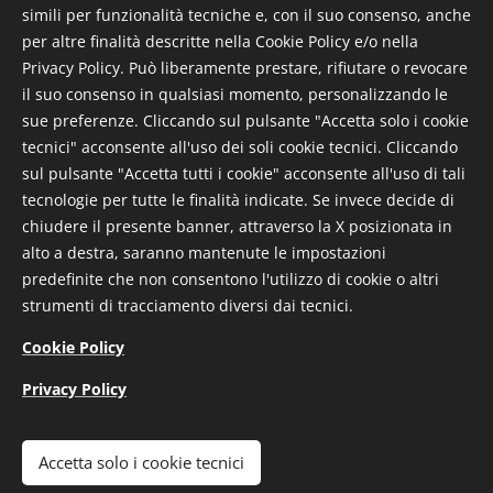
simili per funzionalità tecniche e, con il suo consenso, anche
per altre finalità descritte nella Cookie Policy e/o nella
Privacy Policy. Può liberamente prestare, rifiutare o revocare
il suo consenso in qualsiasi momento, personalizzando le
sue preferenze. Cliccando sul pulsante "Accetta solo i cookie
tecnici" acconsente all'uso dei soli cookie tecnici. Cliccando
sul pulsante "Accetta tutti i cookie" acconsente all'uso di tali
tecnologie per tutte le finalità indicate. Se invece decide di
chiudere il presente banner, attraverso la X posizionata in
Dalla Fraternita di Misericordia di Manciano un sentito
alto a destra, saranno mantenute le impostazioni
augurio per un 2025 pieno di gioia, felicità e
predefinite che non consentono l'utilizzo di cookie o altri
soddisfazioni ai dipendenti, ai volontari e all'intera
strumenti di tracciamento diversi dai tecnici.
popolazione, con un ringraziamento speciale ancora una
Cookie Policy
volta a chi, nelle prossime ore, garantirà in maniera
ininterrotta i servizi di emergenza 118.
Privacy Policy
Accetta solo i cookie tecnici
© 2026 Fraternita di Misericordia di Manciano ODV | Tutti i diritti