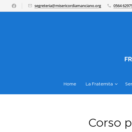
segreteria@misericordiamanciano.org
0564 6297
FR
Home
La Fraternita
Ser
Corso pe