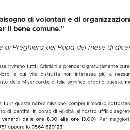
bisogno di volontari e di organizzazion
er il bene comune."
ne di Preghiera del Papa del mese di di
a invitano tutti i Cristiani a prendersi gratuitamente cura d
oloro la cui vita distrutta non interessa più a nessun
to delle Misericordie d'Italia significa proprio questo, m
 tu in questa nobile missione, compila il modulo sottosta
o di identità in corso di validità, al nostro ufficio segrete
l venerdì dalle ore 8.30 alle ore 13.00
). Per maggiori
751
oppure lo
0564 620123
.