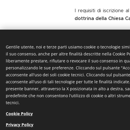
I requisiti di iscrizione
dottrina della Chiesa C
***
Gentile utente, noi e terze parti usiamo cookie o tecnologie simi
MODULO PER VOLONT
il suo consenso, anche per altre finalità descritte nella Cookie Po
identità in corso di validi
liberamente prestare, rifiutare o revocare il suo consenso in q
personalizzando le sue preferenze. Cliccando sul pulsante "Accet
MODULO PER VOLONT
acconsente all'uso dei soli cookie tecnici. Cliccando sul pulsante 
in corso di validità)
acconsente all'uso di tali tecnologie per tutte le finalità indicat
presente banner, attraverso la X posizionata in alto a destra, 
predefinite che non consentono l'utilizzo di cookie o altri strum
tecnici.
Cookie Policy
Privacy Policy
© 