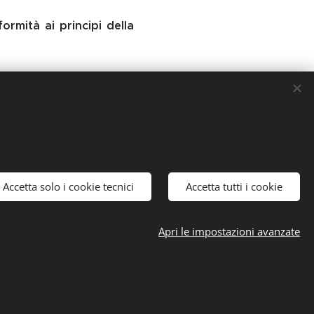
ormità ai principi della
opia di un documento di
 un documento di identità
Accetta solo i cookie tecnici
Accetta tutti i cookie
Apri le impostazioni avanzate
ti.