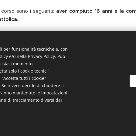
 al corso sono i seguenti:
aver compiuto 16 anni e la conf
attolica
.
li per funzionalità tecniche e, con
ARIO EFFETTIVO MAGGIORENNE
(allegare la fotoc
licy e/o nella Privacy Policy. Può
tà)
ualsiasi momento,
ta solo i cookie tecnici"
ARIO EFFETTIVO MINORENNE
(allegare la fotocopia di
"Accetta tutti i cookie"
e. Se invece decide di chiudere il
saranno mantenute le impostazioni
enti di tracciamento diversi dai
2026 Fraternita di Misericordia di Manciano ODV | Tutti i diritti riserva