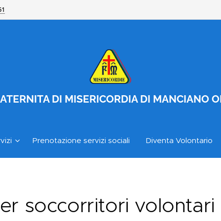
51
ATERNITA DI MISERICORDIA DI MANCIANO 
vizi
Prenotazione servizi sociali
Diventa Volontario
r soccorritori volontari d