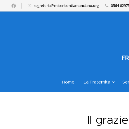
segreteria@misericordiamanciano.org
0564 6297
FR
Home
La Fraternita
Ser
Il grazi