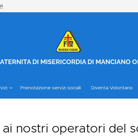
51
ATERNITA DI MISERICORDIA DI MANCIANO 
vizi
Prenotazione servizi sociali
Diventa Volontario
e ai nostri operatori del