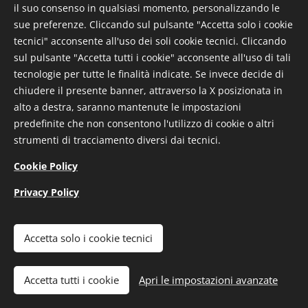
il suo consenso in qualsiasi momento, personalizzando le
sue preferenze. Cliccando sul pulsante "Accetta solo i cookie
tecnici" acconsente all'uso dei soli cookie tecnici. Cliccando
sul pulsante "Accetta tutti i cookie" acconsente all'uso di tali
tecnologie per tutte le finalità indicate. Se invece decide di
Con grande tristezza abbiamo appreso della scomparsa
chiudere il presente banner, attraverso la X posizionata in
del caro Loriano Lombrichi, marito della nostra volontaria
alto a destra, saranno mantenute le impostazioni
Valeria Bruni. In questo momento così difficile, vogliamo
predefinite che non consentono l'utilizzo di cookie o altri
esprimere da parte di tutti i volontari, dipendenti e del
strumenti di tracciamento diversi dai tecnici.
Magistrato le nostre più sincere condoglianze a tutta la
Cookie Policy
famiglia.
Privacy Policy
Accetta solo i cookie tecnici
© 2026 Fraternita di Misericordia di Manciano ODV | Tutti i diritti
riservati.
Accetta tutti i cookie
Apri le impostazioni avanzate
Privacy Policy
|
Cookie Policy
|
Note Legali
Cookies