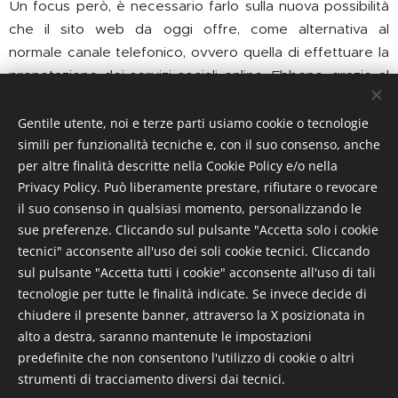
Un focus però, è necessario farlo sulla nuova possibilità
che il sito web da oggi offre, come alternativa al
normale canale telefonico, ovvero quella di effettuare la
prenotazione dei servizi sociali online. Ebbene, grazie al
modulo di prenotazione presente, e facilmente
compilabile, i pazienti potranno prenotare tutti i servizi
Gentile utente, noi e terze parti usiamo cookie o tecnologie
simili per funzionalità tecniche e, con il suo consenso, anche
sociali con un preavviso di almeno 7 giorni, accelerando
per altre finalità descritte nella Cookie Policy e/o nella
e semplificando l'intera procedura. Essi verranno poi
Privacy Policy. Può liberamente prestare, rifiutare o revocare
ricontattati per ricevere la conferma di avvenuta
il suo consenso in qualsiasi momento, personalizzando le
prenotazione.
sue preferenze. Cliccando sul pulsante "Accetta solo i cookie
tecnici" acconsente all'uso dei soli cookie tecnici. Cliccando
"
La realizzazione del nuovo sito web
- aggiunge il
sul pulsante "Accetta tutti i cookie" acconsente all'uso di tali
governatore Federigo Norcini
, -
si inserisce in un più
tecnologie per tutte le finalità indicate. Se invece decide di
ampio progetto di digitalizzazione dell'associazione,
chiudere il presente banner, attraverso la X posizionata in
visto che ad esso sono collegati molteplici servizi
alto a destra, saranno mantenute le impostazioni
digitali interni. Con il sito
- conclude -
vogliamo dare
predefinite che non consentono l'utilizzo di cookie o altri
più visibilità alle nostre attività e, soprattutto,
strumenti di tracciamento diversi dai tecnici.
coinvolgere sempre più persone a prendere parte attiva